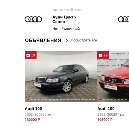
официальный дилер
Ауди Центр
Север
Нет объявлений
ОБЪЯВЛЕНИЯ
Посмотреть все
19
19
Audi 100
Audi 100
1993, 320790 км
1992, 300267 км
180000 Р
105000 Р