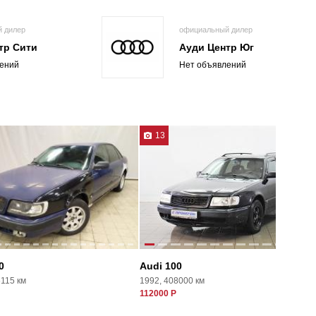
 дилер
официальный дилер
тр Сити
Ауди Центр Юг
ений
Нет объявлений
13
0
Audi 100
6115 км
1992, 408000 км
112000 Р