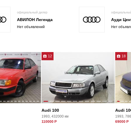
официальный дилер
официальный
АВИЛОН Легенда
Ауди Цен
Нет объявлений
Нет объявл
12
18
Audi 100
Audi 10
1993, 432000 км
1993, 78
110000 Р
69000 Р