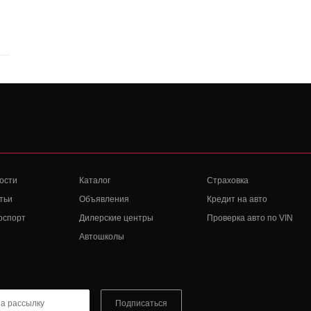
ости
Каталог
Страховка
тьи
Объявления
Кредит на авто
оспорт
Дилерские центры
Проверка авто по VIN
Автошколы
Подписаться