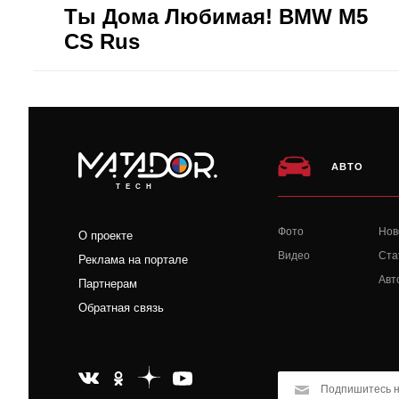
Ты Дома Любимая! BMW M5
CS Rus
АВТО
TECH
Фото
Нов
О проекте
Видео
Ста
Реклама на портале
Авт
Партнерам
Обратная связь