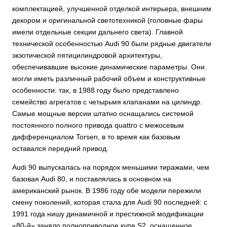
комплектацией, улучшенной отделкой интерьера, внешним
декором и оригинальной светотехникой (головные фары
имели отдельные секции дальнего света). Главной
технической особенностью Audi 90 были рядные двигатели
экзотической пятицилиндровой архитектуры,
обеспечивавшие высокие динамические параметры. Они
могли иметь различный рабочий объем и конструктивные
особенности: так, в 1988 году было представлено
семейство агрегатов с четырьмя клапанами на цилиндр.
Самые мощные версии штатно оснащались системой
постоянного полного привода quattro с межосевым
дифференциалом Torsen, в то время как базовым
оставался передний привод.
Audi 90 выпускалась на порядок меньшими тиражами, чем
базовая Audi 80, и поставлялась в основном на
американский рынок. В 1986 году обе модели пережили
смену поколений, которая стала для Audi 90 последней: с
1991 года нишу динамичной и престижной модификации
«80-й» заняло полноприводное купе S2, оснащенное