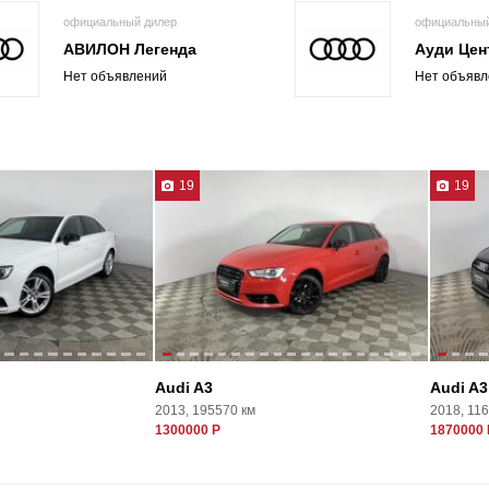
официальный дилер
официальный
АВИЛОН Легенда
Ауди Цен
Нет объявлений
Нет объявл
19
19
Audi A3
Audi A3
2013, 195570 км
2018, 11
1300000 Р
1870000 