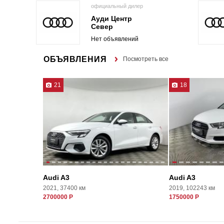
официальный дилер
Ауди Центр
Север
Нет объявлений
ОБЪЯВЛЕНИЯ
Посмотреть все
21
18
Audi A3
Audi A3
2021, 37400 км
2019, 102243 км
2700000 Р
1750000 Р