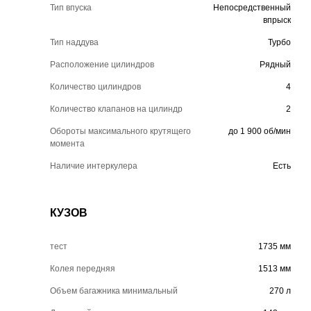
Тип впуска
Непосредственный
впрыск
Тип наддува
Турбо
Расположение цилиндров
Рядный
Количество цилиндров
4
Количество клапанов на цилиндр
2
Обороты максимального крутящего
до 1 900 об/мин
момента
Наличие интеркулера
Есть
КУЗОВ
тест
1735 мм
Колея передняя
1513 мм
Объем багажника минимальный
270 л