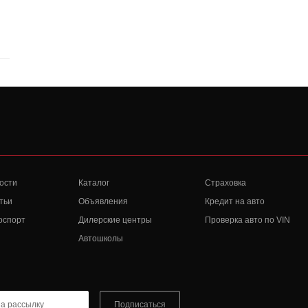
ости
Каталог
Страховка
тьи
Объявления
Кредит на авто
оспорт
Дилерские центры
Проверка авто по VIN
Автошколы
Подписаться