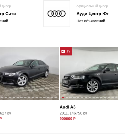
 дилер
официальный дилер
тр Сити
Ауди Центр Юг
ений
Нет объявлений
19
Audi A3
6627 км
2011, 146756 км
Р
900000 Р