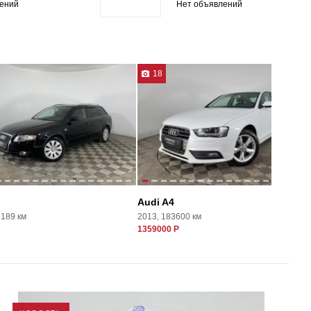
ений
Нет объявлений
18
Audi A4
4189 км
2013, 183600 км
1359000 Р