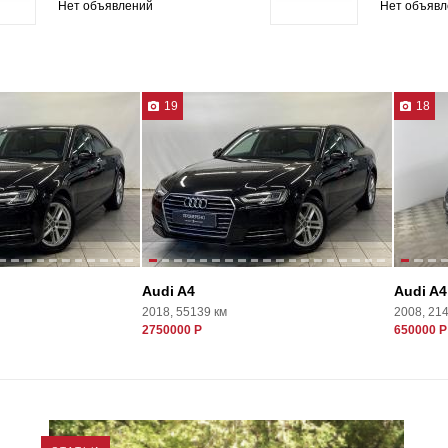
Нет объявлений
Нет объявл
19
18
Audi A4
Audi A4
2018, 55139 км
2008, 21
2750000 Р
650000 Р