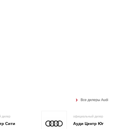
Все дилеры Audi
 дилер
официальный дилер
тр Сити
Ауди Центр Юг