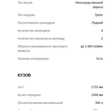
Тип впуска
Непосредственный
впрыск
Тип наддува
Турбо
Расположение цилиндров
Рядный
Количество цилиндров
4
Количество клапанов на цилиндр
2
Обороты максимального крутящего
до 1 900 об/мин
момента
Наличие интеркулера
Есть
КУЗОВ
тест
1733 мм
Колея передняя
1498 мм
Объем багажника минимальный
390 л