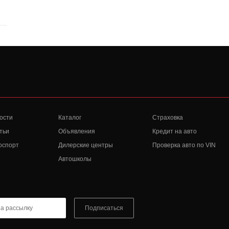
ости
Каталог
Страховка
тьи
Объявления
Кредит на авто
оспорт
Дилерские центры
Проверка авто по VIN
Автошколы
Подписаться