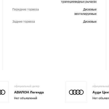
трапециевидных рычагах
Передние тормоза
Дисковые
вентилируемые
Задние тормоза
Дисковые
официальный дилер
официальный
АВИЛОН Легенда
Ауди Цен
Нет объявлений
Нет объявл