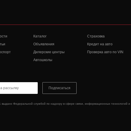
ости
Каталог
Страховка
тьи
Объявления
Кредит на авто
оспорт
Дилерские центры
Проверка авто по VIN
Автошколы
Подписаться
1 выдано Федеральной службой по надзору в сфере связи, информационных технологий и