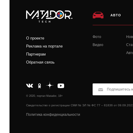
АВТО
TECH
Фото
Нов
О проекте
Видео
Ста
Реклама на портале
Авт
Партнерам
Обратная связь
© 2020, портал Matador, 18+
Свидетельство о регистрации СМИ № ЭЛ № ФС 77 – 81836 от 09.09.202
Политика конфиденциальности