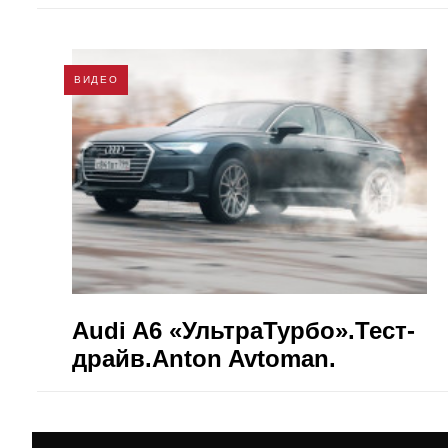
ВИДЕО
Audi A6 «УльтраТурбо».Тест-
драйв.Anton Avtoman.