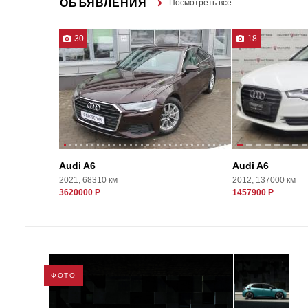
ОБЪЯВЛЕНИЯ
Посмотреть все
30
18
Audi A6
Audi A6
2021, 68310 км
2012, 137000 км
3620000 Р
1457900 Р
ФОТО