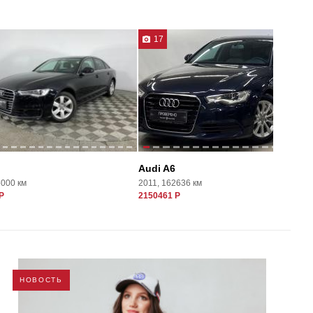
17
Audi A6
5000 км
2011, 162636 км
Р
2150461 Р
НОВОСТЬ