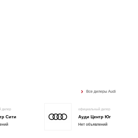
Все дилеры Audi
 дилер
официальный дилер
тр Сити
Ауди Центр Юг
ений
Нет объявлений