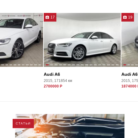
17
19
Audi A6
Audi A6
2015, 171854 км
2015, 17
2700000 Р
1874000 
СТАТЬИ