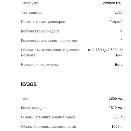
Тип впуска
Common Rail
Тип наддува
Турбо
Расположение цилиндров
Рядный
Количество цилиндров
4
Количество клапанов на цилиндр
4
Обороты максимального крутящего
от 1 750 до 2 500 об/
момента
мин
Наличие интеркулера
Есть
КУЗОВ
тест
1855 мм
Колея передняя
1612 мм
Объем багажника минимальный
565 л
Объем багажника максимальный
1660 л