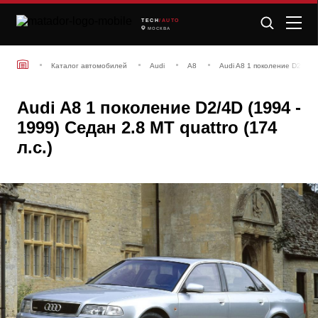
TECH
/AUTO
МОСКВА
Каталог автомобилей
Audi
A8
Audi A8 1 поколение D2/4D (
Audi A8 1 поколение D2/4D (1994 -
1999) Седан 2.8 MT quattro (174
л.с.)