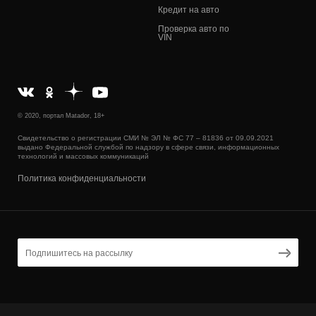
Кредит на авто
Проверка авто по
VIN
© 2020, портал Matador, 18+
Свидетельство о регистрации СМИ № ЭЛ № ФС 77 – 81836 от 09.09.2021
выдано Федеральной службой по надзору в сфере связи, информационных
технологий и массовых коммуникаций
Политика конфиденциальности