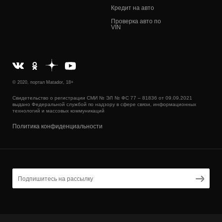
Кредит на авто
Проверка авто по
VIN
© 2020, портал Matador, 18+
Свидетельство о регистрации СМИ № ЭЛ № ФС 77 – 81836 от 09.09.2021
выдано Федеральной службой по надзору в сфере связи, информационных
технологий и массовых коммуникаций
Политика конфиденциальности