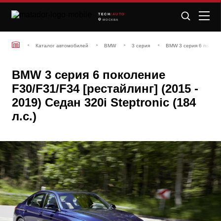
TECH
/AUTO
МОСКВА
Каталог автомобилей
BMW
3 серия
BMW 3 серия 6 поколен
BMW 3 серия 6 поколение
F30/F31/F34 [рестайлинг] (2015 -
2019) Седан 320i Steptronic (184
л.с.)