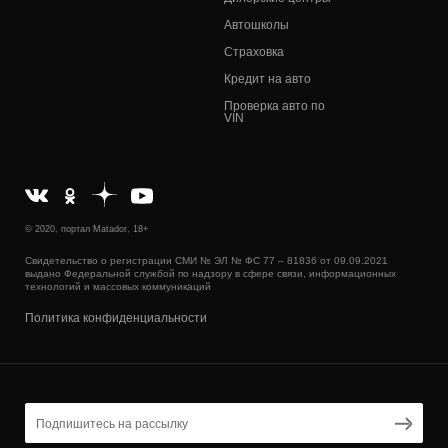
Автошколы
Страховка
Кредит на авто
Проверка авто по
VIN
© 2020, портал Matador, 18+
Свидетельство о регистрации СМИ № ЭЛ № ФС 77 – 81836 от 09.09.2021
выдано Федеральной службой по надзору в сфере связи, информационных
технологий и массовых коммуникаций
Политика конфиденциальности