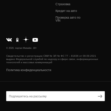
Страховка
Кредит на авто
Проверка авто по
VIN
© 2020, портал Matador, 18+
Свидетельство о регистрации СМИ № ЭЛ № ФС 77 – 81836 от 09.09.2021
выдано Федеральной службой по надзору в сфере связи, информационных
технологий и массовых коммуникаций
Политика конфиденциальности