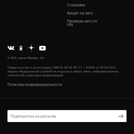
Страховка
Кредит на авто
Проверка авто по
VIN
© 2020, портал Matador, 18+
Свидетельство о регистрации СМИ № ЭЛ № ФС 77 – 81836 от 09.09.2021
выдано Федеральной службой по надзору в сфере связи, информационных
технологий и массовых коммуникаций
Политика конфиденциальности