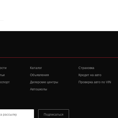
ости
Каталог
Страховка
тьи
Объявления
Кредит на авто
оспорт
Дилерские центры
Проверка авто по VIN
Автошколы
Подписаться