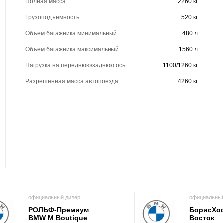
Полная масса
2260 кг
Грузоподъёмность
520 кг
Объем багажника минимальный
480 л
Объем багажника максимальный
1560 л
Нагрузка на переднюю/заднюю ось
1100/1260 кг
Разрешённая масса автопоезда
4260 кг
официальный дилер
официальный
РОЛЬФ-Премиум
БорисХо
BMW M Boutique
Восток