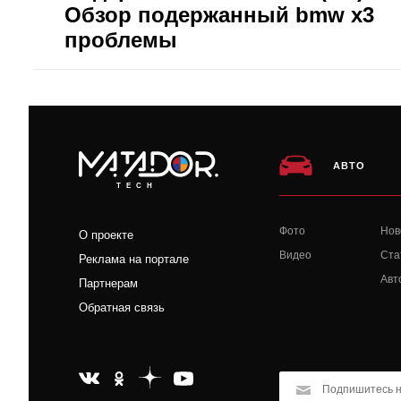
Обзор подержанный bmw x3
проблемы
АВТО
TECH
Фото
Нов
О проекте
Видео
Ста
Реклама на портале
Авт
Партнерам
Обратная связь