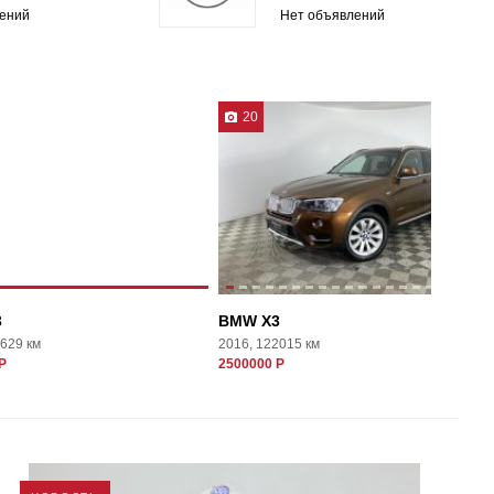
ений
Нет объявлений
20
3
BMW X3
1629 км
2016, 122015 км
Р
2500000 Р