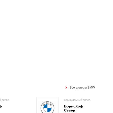
Все дилеры BMW
 дилер
официальный дилер
ф
БорисХоф
Север