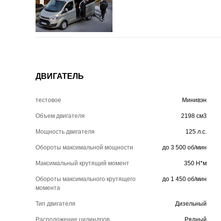
ДВИГАТЕЛЬ
тестовое
Минивэн
Объем двигателя
2198 см3
Мощность двигателя
125 л.с.
Обороты максимальной мощности
до 3 500 об/мин
Максимальный крутящий момент
350 Н*м
Обороты максимального крутящего
до 1 450 об/мин
момента
Тип двигателя
Дизельный
Расположение цилиндров
Рядный