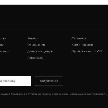
ости
Каталог
Страховка
тьи
Объявления
Кредит на авто
оспорт
Дилерские центры
Проверка авто по VIN
Автошколы
Подписаться
1 выдано Федеральной службой по надзору в сфере связи, информационных технологий и