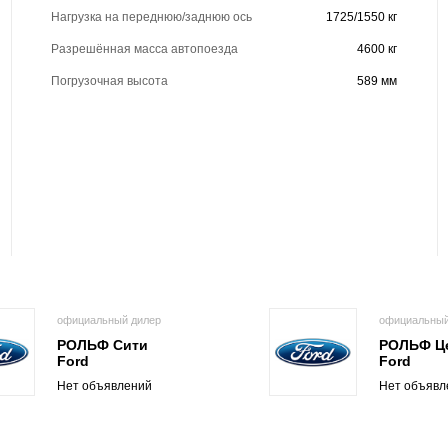
Нагрузка на переднюю/заднюю ось
1725/1550 кг
Разрешённая масса автопоезда
4600 кг
Погрузочная высота
589 мм
официальный дилер
официальный
РОЛЬФ Сити
РОЛЬФ Ц
Ford
Ford
Нет объявлений
Нет объявл