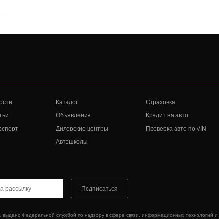
ости
Каталог
Страховка
тьи
Объявления
Кредит на авто
оспорт
Дилерские центры
Проверка авто по VIN
Автошколы
Подписаться
1 выдано Федеральной службой по надзору в сфере связи, информационных технологий и