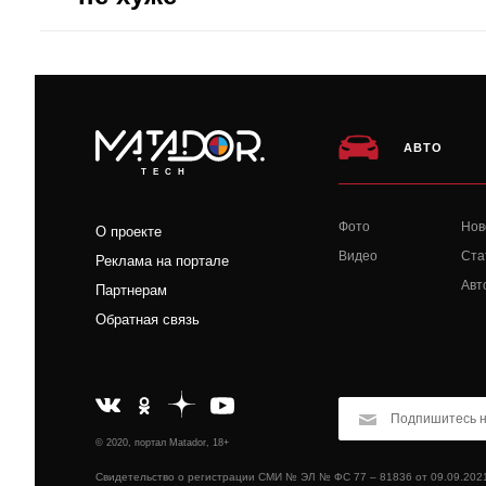
АВТО
TECH
Фото
Нов
О проекте
Видео
Ста
Реклама на портале
Авт
Партнерам
Обратная связь
© 2020, портал Matador, 18+
Свидетельство о регистрации СМИ № ЭЛ № ФС 77 – 81836 от 09.09.202