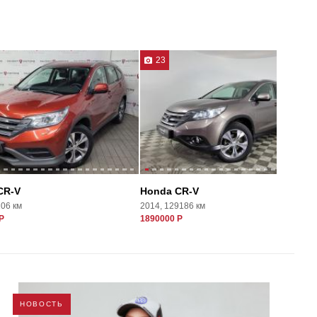
23
CR-V
Honda CR-V
106 км
2014, 129186 км
Р
1890000 Р
НОВОСТЬ