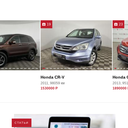
19
23
Honda CR-V
Honda 
2011, 98059 км
2013, 95
1530000 Р
1890000 
СТАТЬИ