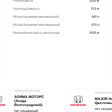
Полная масса
1930 кг
Грузоподъёмность
570 кг
Объем багажника минимальный
445 л
Объем багажника максимальный
670 л
Разрешённая масса автопоезда
3430 кг
официальный дилер
официальный
АОЯМА МОТОРС
MAJOR H
(Хонда
Цветочн
Волгоградский)
Нет объявл
Нет объявлений