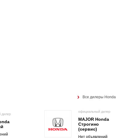
Все дилеры Honda
официальный дилер
 дилер
MAJOR Honda
onda
Строгино
ый
(сервис)
ений
Нет объявлений