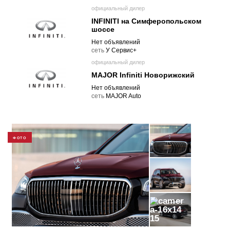
официальный дилер
INFINITI на Симферопольском
шоссе
Нет объявлений
cеть
У Сервис+
официальный дилер
MAJOR Infiniti Новорижский
Нет объявлений
cеть
MAJOR Auto
ФОТО
15