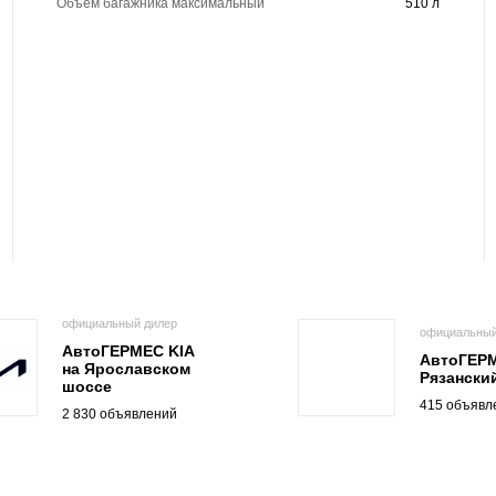
Объем багажника максимальный
510 л
официальный дилер
официальный
АвтоГЕРМЕС KIA
АвтоГЕРМ
на Ярославском
Рязанский
шоссе
415 объявл
2 830 объявлений