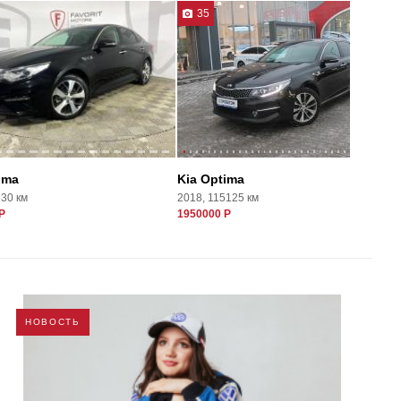
35
ima
Kia Optima
530 км
2018, 115125 км
Р
1950000 Р
НОВОСТЬ