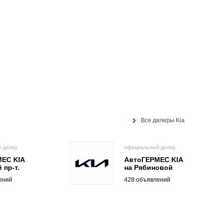
Все дилеры Kia
 дилер
официальный дилер
ЕС KIA
АвтоГЕРМЕС KIA
 пр-т.
на Рябиновой
ений
428 объявлений