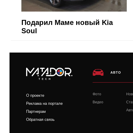
Подарил Маме новый Kia
Soul
АВТО
TECH
Фото
Нов
О проекте
Видео
Ста
Реклама на портале
Авт
Партнерам
Обратная связь