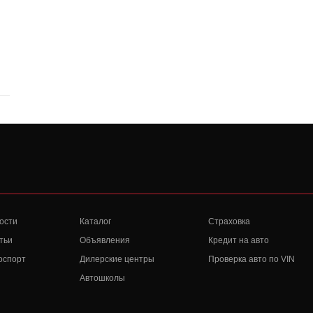
ости
Каталог
Страховка
тьи
Объявления
Кредит на авто
оспорт
Дилерские центры
Проверка авто по VIN
Автошколы