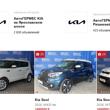
официальный дилер
официальный
АвтоГЕРМЕС KIA
АвтоГЕРМ
на Ярославском
Рязанский
шоссе
415 объявл
2 830 объявлений
25
24
Kia Soul
Kia Sou
2018, 44432 км
2018, 54
1690000 Р
1600000 