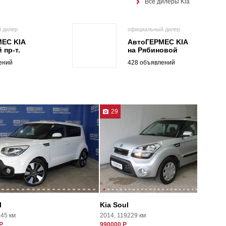
Все дилеры Kia
 дилер
официальный дилер
ЕС KIA
АвтоГЕРМЕС KIA
 пр-т.
на Рябиновой
ений
428 объявлений
29
l
Kia Soul
745 км
2014, 119229 км
Р
990000 Р