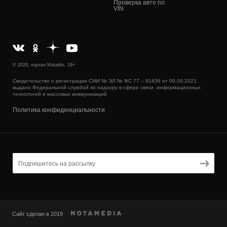
Проверка авто по
VIN
© 2020, портал Matador, 18+
Свидетельство о регистрации СМИ № ЭЛ № ФС 77 – 81836 от 09.09.2021
выдано Федеральной службой по надзору в сфере связи, информационных
технологий и массовых коммуникаций
Политика конфиденциальности
Сайт сделан в 2019