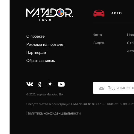
АВТО
TECH
Фото
Нов
О проекте
Видео
Ста
Реклама на портале
Авт
Партнерам
Обратная связь
© 2020, портал Matador, 18+
Свидетельство о регистрации СМИ № ЭЛ № ФС 77 – 81836 от 09.09.202
Политика конфиденциальности