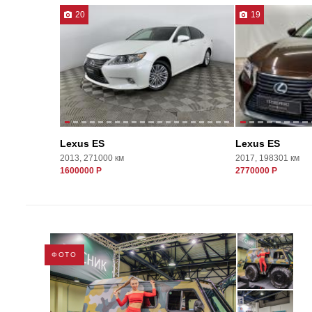
20
19
Lexus ES
Lexus ES
2013, 271000 км
2017, 198301 км
1600000 Р
2770000 Р
ФОТО