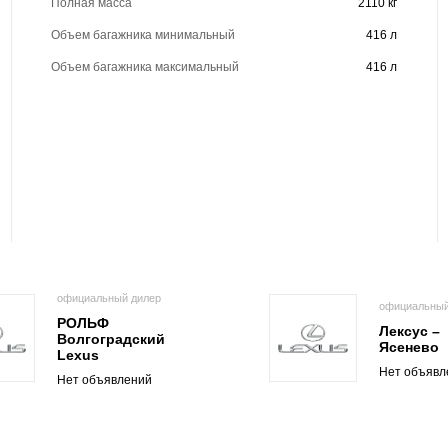
Полная масса
2110 кг
Объем багажника минимальный
416 л
Объем багажника максимальный
416 л
официальный дилер
официальный
РОЛЬФ
Лексус –
Волгоградский
Ясенево
Lexus
Нет объявл
Нет объявлений