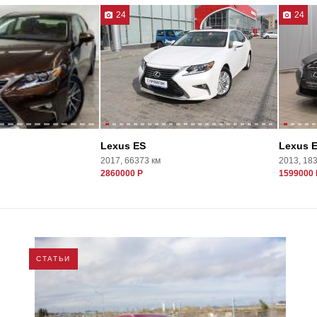
24
24
Lexus ES
Lexus 
2017, 66373 км
2013, 18
2860000 Р
1599000 
СТАТЬИ