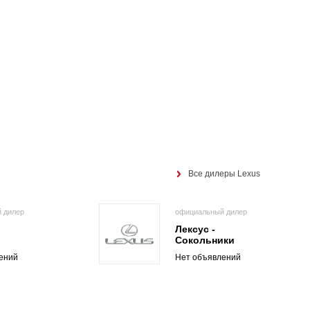
Все дилеры Lexus
 дилер
официальный дилер
Лексус -
Сокольники
ений
Нет объявлений