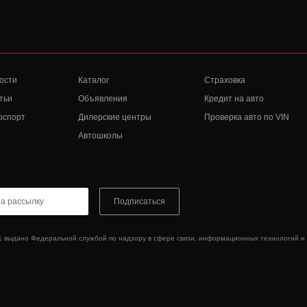
ости
Каталог
Страховка
тьи
Объявления
Кредит на авто
оспорт
Дилерские центры
Проверка авто по VIN
Автошколы
Подписаться
1 выдано Федеральной службой по надзору в сфере связи, информационных технологий и