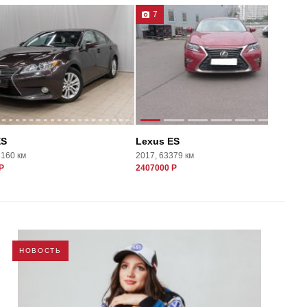
7
ES
Lexus ES
3160 км
2017, 63379 км
Р
2407000 Р
НОВОСТЬ