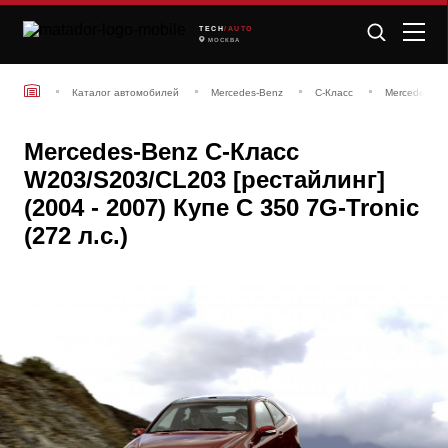
TECH
/AUTO
МОСКВА
Каталог автомобилей
Mercedes-Benz
C-Класс
Mercedes-Ben
Mercedes-Benz C-Класс
W203/S203/CL203 [рестайлинг]
(2004 - 2007) Купе C 350 7G-Tronic
(272 л.с.)