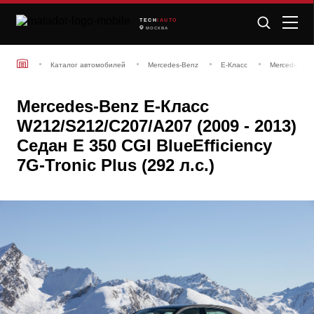
TECH
/AUTO
МОСКВА
Каталог автомобилей
Mercedes-Benz
E-Класс
Mercedes-Be
Mercedes-Benz E-Класс
W212/S212/C207/A207 (2009 - 2013)
Седан E 350 CGI BlueEfficiency
7G-Tronic Plus (292 л.с.)