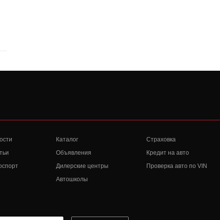
ости
Каталог
Страховка
тьи
Объявления
Кредит на авто
оспорт
Дилерские центры
Проверка авто по VIN
Автошколы