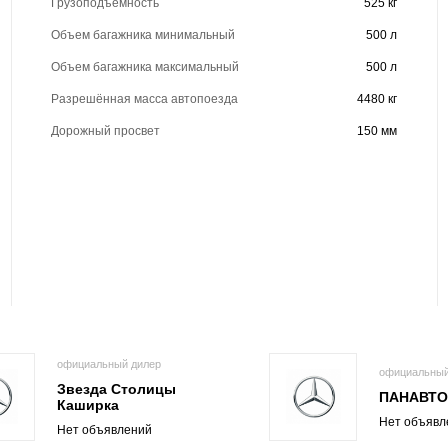
Грузоподъёмность
525 кг
Объем багажника минимальный
500 л
Объем багажника максимальный
500 л
Разрешённая масса автопоезда
4480 кг
Дорожный просвет
150 мм
официальный дилер
официальный
Звезда Столицы
ПАНАВТ
Каширка
Нет объявл
Нет объявлений