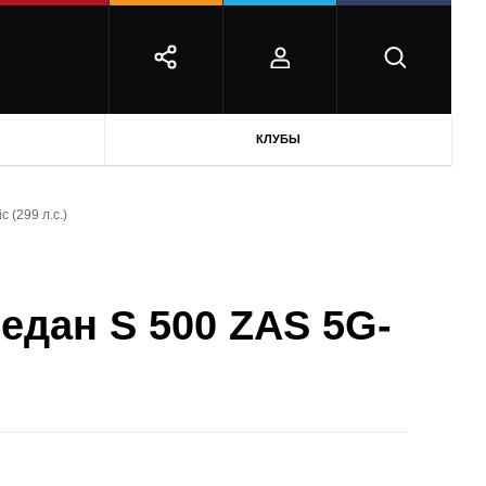
КЛУБЫ
c (299 л.с.)
Седан S 500 ZAS 5G-