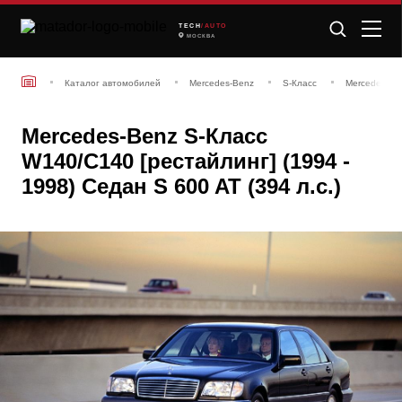
TECH
/AUTO
МОСКВА
Каталог автомобилей
Mercedes-Benz
S-Класс
Mercedes-Ben
Mercedes-Benz S-Класс
W140/C140 [рестайлинг] (1994 -
1998) Седан S 600 AT (394 л.с.)