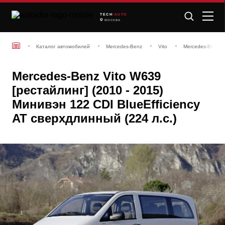
TECH
/AUTO
МОСКВА
Каталог автомобилей
Mercedes-Benz
Vito
Mercedes-Benz Vi
Mercedes-Benz Vito W639
[рестайлинг] (2010 - 2015)
Минивэн 122 CDI BlueEfficiency
AT сверхдлинный (224 л.с.)