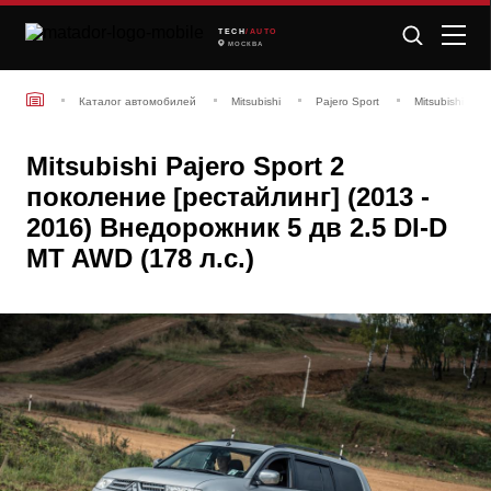
TECH
/AUTO
МОСКВА
Каталог автомобилей
Mitsubishi
Pajero Sport
Mitsubishi Paj
Mitsubishi Pajero Sport 2
поколение [рестайлинг] (2013 -
2016) Внедорожник 5 дв 2.5 DI-D
MT AWD (178 л.с.)