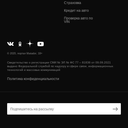
Страховка
Кредит на авто
Проверка авто по
VIN
© 2020, портал Matador, 18+
Свидетельство о регистрации СМИ № ЭЛ № ФС 77 – 81836 от 09.09.2021
выдано Федеральной службой по надзору в сфере связи, информационных
технологий и массовых коммуникаций
Политика конфиденциальности