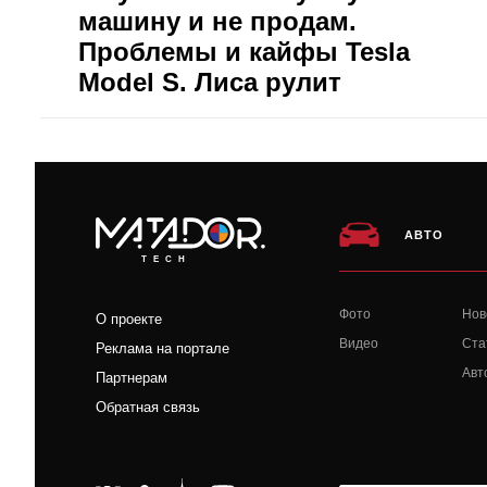
машину и не продам.
Проблемы и кайфы Tesla
Model S. Лиса рулит
АВТО
TECH
Фото
Нов
О проекте
Видео
Ста
Реклама на портале
Авт
Партнерам
Обратная связь