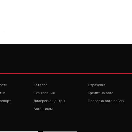
ости
Каталог
Страховка
тьи
Объявления
Кредит на авто
оспорт
Дилерские центры
Проверка авто по VIN
Автошколы