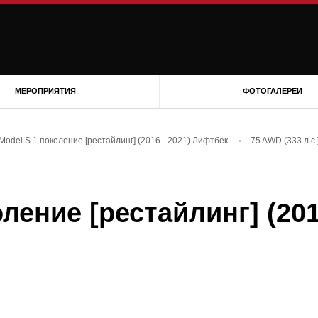
МЕРОПРИЯТИЯ
ФОТОГАЛЕРЕИ
 Model S 1 поколение [рестайлинг] (2016 - 2021) Лифтбек
75 AWD (333 л.с.
оление [рестайлинг] (20