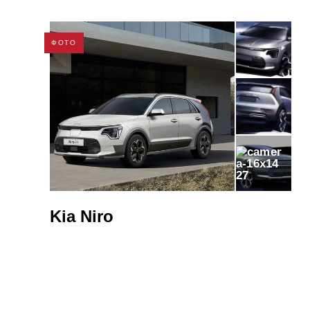
ФОТО
27
Kia Niro