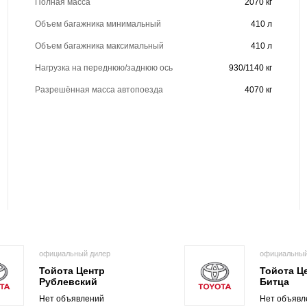
Полная масса
2070 кг
Объем багажника минимальный
410 л
Объем багажника максимальный
410 л
Нагрузка на переднюю/заднюю ось
930/1140 кг
Разрешённая масса автопоезда
4070 кг
официальный дилер
официальный
Тойота Центр
Тойота Ц
Рублевский
Битца
Нет объявлений
Нет объявл