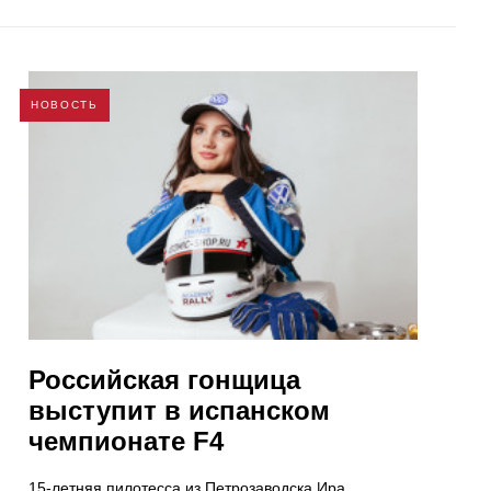
НОВОСТЬ
Российская гонщица
выступит в испанском
чемпионате F4
15-летняя пилотесса из Петрозаводска Ира