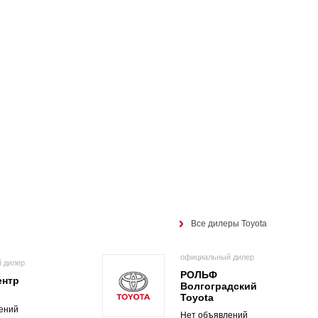
Все дилеры Toyota
официальный дилер
 дилер
РОЛЬФ
ентр
Волгоградский
Toyota
ений
Нет объявлений