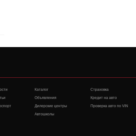
ости
Каталог
Страховка
тьи
Объявления
Кредит на авто
оспорт
Дилерские центры
Проверка авто по VIN
Автошколы