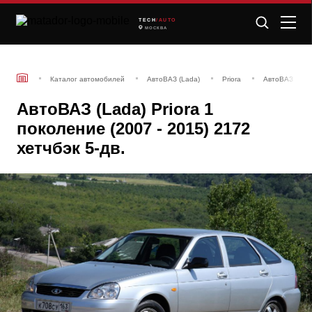
TECH
/AUTO
МОСКВА
Каталог автомобилей
АвтоВАЗ (Lada)
Priora
АвтоВАЗ (Lada)
АвтоВАЗ (Lada) Priora 1
поколение (2007 - 2015) 2172
хетчбэк 5-дв.