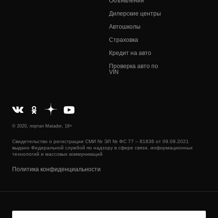
Объявления
Дилерские центры
Автошколы
Страховка
Кредит на авто
Проверка авто по
VIN
© 2020, портал Matador, 18+
Свидетельство о регистрации СМИ № ЭЛ № ФС 77 – 81836 от 09.09.2021
выдано Федеральной службой по надзору в сфере связи, информационных
технологий и массовых коммуникаций
Политика конфиденциальности