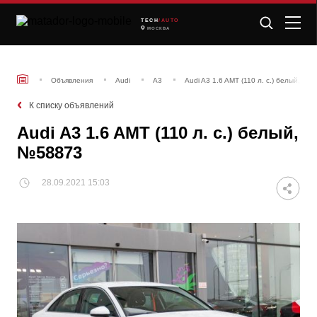
TECH
/AUTO
МОСКВА
Объявления
Audi
A3
Audi A3 1.6 AMT (110 л. с.) белый, №5
К списку объявлений
Audi A3 1.6 AMT (110 л. с.) белый,
№58873
28.09.2021 15:03