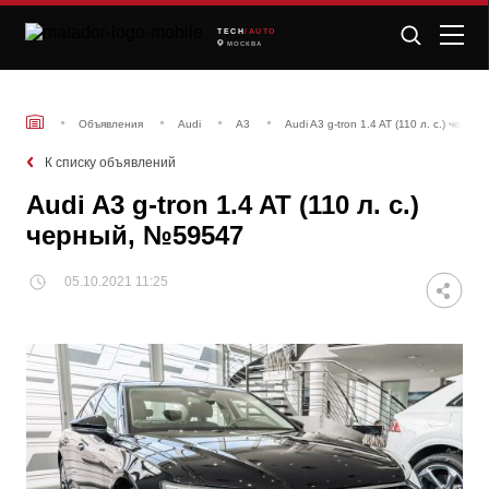
TECH
/AUTO
МОСКВА
Объявления
Audi
A3
Audi A3 g-tron 1.4 AT (110 л. с.) черн
К списку объявлений
Audi A3 g-tron 1.4 AT (110 л. с.)
черный, №59547
05.10.2021 11:25