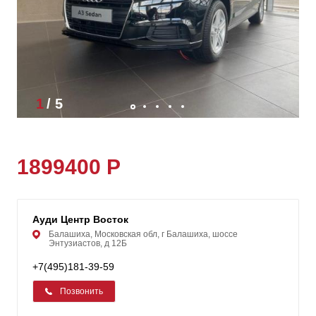
1
/
5
1899400 Р
Ауди Центр Восток
Балашиха, Московская обл, г Балашиха, шоссе
Энтузиастов, д 12Б
+7(495)181-39-59
Позвонить