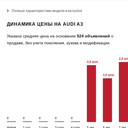
Полные характеристики модели в каталоге
ДИНАМИКА ЦЕНЫ НА AUDI A3
Указана средняя цена на основании
524 объявлений
о
продаже, без учета поколения, кузова и модификации.
2,8 м
2,6 млн
2,0 млн
0
0
0
0
0
Новая
1 год
2 года
3 года
4 года
5 лет
6 лет
7 лет