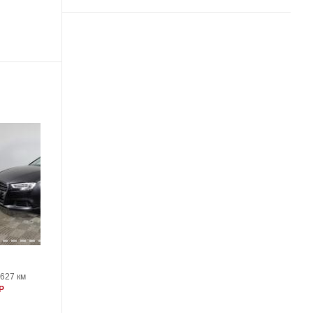
19
Audi A3
6627 км
2011, 146756 км
Р
900000 Р