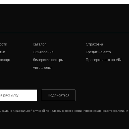
ости
Каталог
Страховка
тьи
Объявления
Кредит на авто
оспорт
Дилерские центры
Проверка авто по VIN
Автошколы
Подписаться
1 выдано Федеральной службой по надзору в сфере связи, информационных технологий и