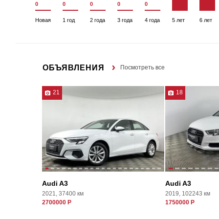
0
0
0
0
0
Новая
1 год
2 года
3 года
4 года
5 лет
6 лет
ОБЪЯВЛЕНИЯ
Посмотреть все
21
18
Audi A3
Audi A3
2021, 37400 км
2019, 102243 км
2700000 Р
1750000 Р