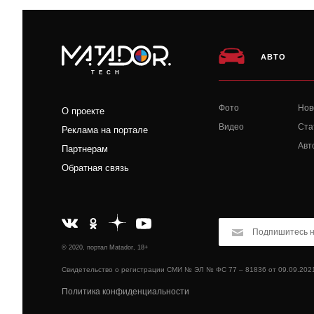
АВТО
TECH
Фото
Нов
О проекте
Видео
Ста
Реклама на портале
Авт
Партнерам
Обратная связь
© 2020, портал Matador, 18+
Свидетельство о регистрации СМИ № ЭЛ № ФС 77 – 81836 от 09.09.202
Политика конфиденциальности