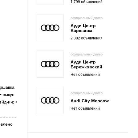
1 799 объявлений
официальный дилер
Ауди Центр
Варшавка
2 382 объявления
официальный дилер
Ауди Центр
Бережковский
Нет объявлений
аршавка
официальный дилер
• выкуп
Audi City Moscow
йд-ин; •
Нет объявлений
---------
новлено