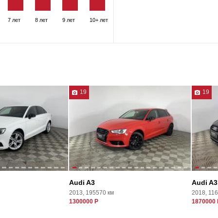
7 лет
8 лет
9 лет
10+ лет
19
19
Audi A3
Audi A3
2013, 195570 км
2018, 11
1300000 Р
1870000 