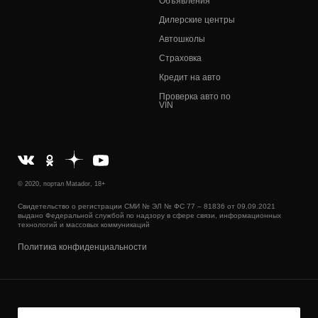
Объявления
Дилерские центры
Автошколы
Страховка
Кредит на авто
Проверка авто по
VIN
© 2020, портал Matador, 18+
Свидетельство о регистрации СМИ № ЭЛ № ФС 77 – 81836 от 09.09.2021
выдано Федеральной службой по надзору в сфере связи, информационных
технологий и массовых коммуникаций
Политика конфиденциальности