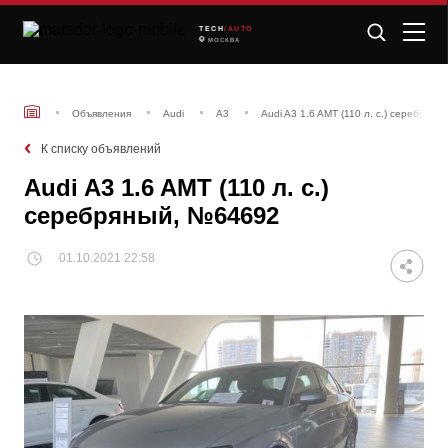
TECH
/AUTO
МОСКВА
Объявления
Audi
A3
Audi A3 1.6 AMT (110 л. с.) серебрян
К списку объявлений
Audi A3 1.6 AMT (110 л. с.)
серебряный, №64692
01.10.2021 22:58