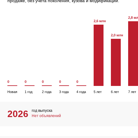
продаже, без учета поколения, кузова и модификации.
2,8 м
2,6 млн
2,0 млн
0
0
0
0
0
Новая
1 год
2 года
3 года
4 года
5 лет
6 лет
7 лет
год выпуска
2026
Нет объявлений