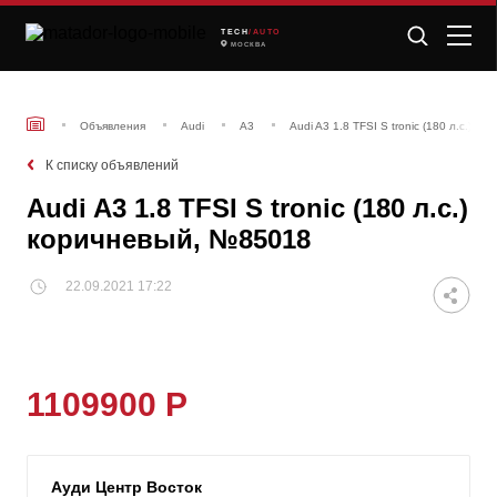
TECH
/AUTO
МОСКВА
Объявления
Audi
A3
Audi A3 1.8 TFSI S tronic (180 л.с.) 
К списку объявлений
Audi A3 1.8 TFSI S tronic (180 л.с.)
коричневый, №85018
22.09.2021 17:22
1109900 Р
Ауди Центр Восток