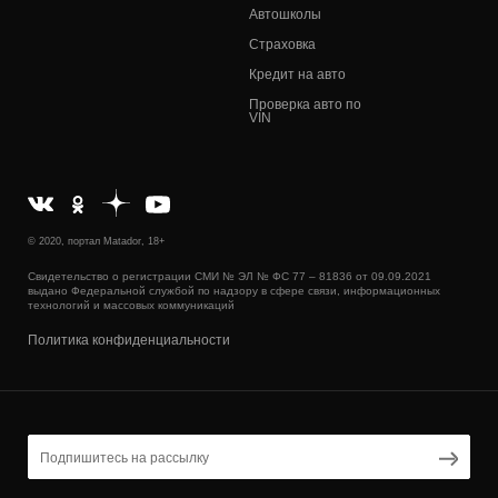
Автошколы
Страховка
Кредит на авто
Проверка авто по
VIN
© 2020, портал Matador, 18+
Свидетельство о регистрации СМИ № ЭЛ № ФС 77 – 81836 от 09.09.2021
выдано Федеральной службой по надзору в сфере связи, информационных
технологий и массовых коммуникаций
Политика конфиденциальности