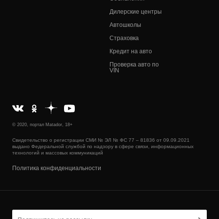
Дилерские центры
Автошколы
Страховка
Кредит на авто
Проверка авто по
VIN
© 2020, портал Matador, 18+
Свидетельство о регистрации СМИ № ЭЛ № ФС 77 – 81836 от 09.09.2021
выдано Федеральной службой по надзору в сфере связи, информационных
технологий и массовых коммуникаций
Политика конфиденциальности