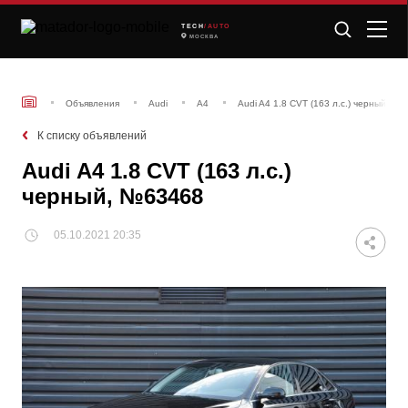
TECH
/AUTO
МОСКВА
Объявления
Audi
A4
Audi A4 1.8 CVT (163 л.с.) черный, №
К списку объявлений
Audi A4 1.8 CVT (163 л.с.)
черный, №63468
05.10.2021 20:35