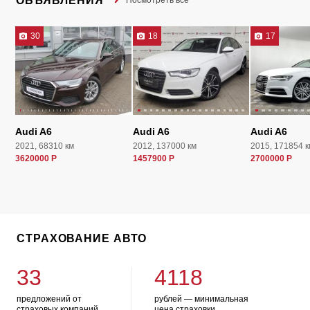
ОБЪЯВЛЕНИЯ
Посмотреть все
30
18
17
Audi A6
Audi A6
Audi A6
2021, 68310 км
2012, 137000 км
2015, 171854 к
3620000 Р
1457900 Р
2700000 Р
СТРАХОВАНИЕ АВТО
33
4118
предложений от
рублей — минимальная
страховых компаний
цена страховки