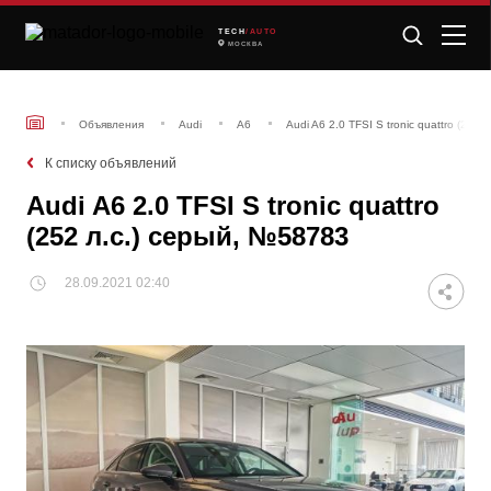
TECH
/AUTO
МОСКВА
Объявления
Audi
A6
Audi A6 2.0 TFSI S tronic quattro (252
К списку объявлений
Audi A6 2.0 TFSI S tronic quattro
(252 л.с.) серый, №58783
28.09.2021 02:40