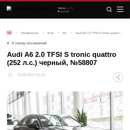
TECH
/AUTO
МОСКВА
Объявления
Audi
A6
Audi A6 2.0 TFSI S tronic quattro (252
К списку объявлений
Audi A6 2.0 TFSI S tronic quattro
(252 л.с.) черный, №58807
16.09.2021 05:12