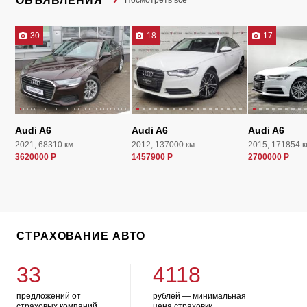
ОБЪЯВЛЕНИЯ
Посмотреть все
30
18
17
Audi A6
Audi A6
Audi A6
2021, 68310 км
2012, 137000 км
2015, 171854 к
3620000 Р
1457900 Р
2700000 Р
СТРАХОВАНИЕ АВТО
33
4118
предложений от
рублей — минимальная
страховых компаний
цена страховки