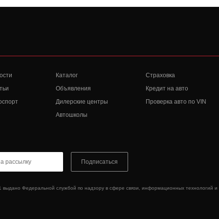
ости
Каталог
Страховка
тьи
Объявления
Кредит на авто
оспорт
Дилерские центры
Проверка авто по VIN
Автошколы
Подписаться
1 выдано Федеральной службой по надзору в сфере связи, информационных технологий и