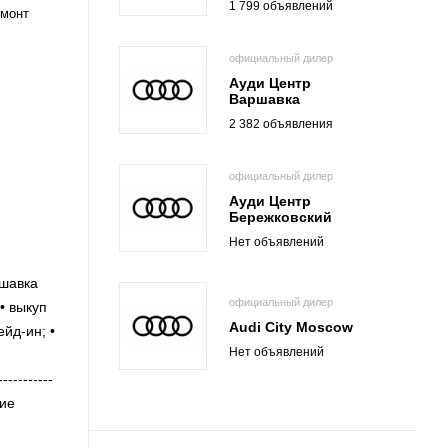
1 799 объявлений
емонт
официальный дилер
Ауди Центр
Варшавка
2 382 объявления
официальный дилер
Ауди Центр
Бережковский
Нет объявлений
ршавка
официальный дилер
• выкуп
Audi City Moscow
йд-ин; •
Нет объявлений
---------
ние