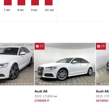
7 лет
8 лет
9 лет
10+ лет
17
19
Audi A6
Audi A6
2015, 171854 км
2015, 17
2700000 Р
1874000 