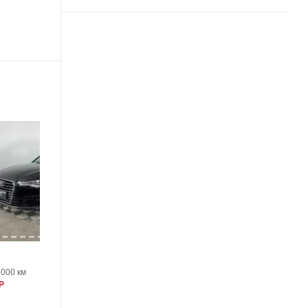
17
Audi A6
5000 км
2011, 162636 км
Р
2150461 Р