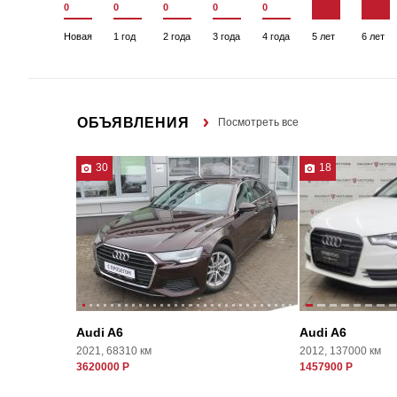
0
0
0
0
0
Новая
1 год
2 года
3 года
4 года
5 лет
6 лет
ОБЪЯВЛЕНИЯ
Посмотреть все
30
18
Audi A6
Audi A6
2021, 68310 км
2012, 137000 км
3620000 Р
1457900 Р