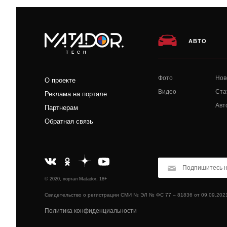
АВТО
TECH
Фото
Нов
О проекте
Видео
Ста
Реклама на портале
Авт
Партнерам
Обратная связь
© 2020, портал Matador, 18+
Свидетельство о регистрации СМИ № ЭЛ № ФС 77 – 81836 от 09.09.202
Политика конфиденциальности