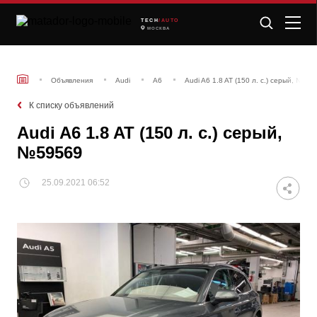
TECH
/AUTO
МОСКВА
Объявления
Audi
A6
Audi A6 1.8 AT (150 л. с.) серый, №59
К списку объявлений
Audi A6 1.8 AT (150 л. с.) серый,
№59569
25.09.2021 06:52