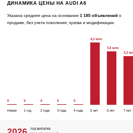
ДИНАМИКА ЦЕНЫ НА AUDI A6
Указана средняя цена на основании
1 185 объявлений
о
продаже, без учета поколения, кузова и модификации.
4,2 млн
3,6 млн
3,3 м
0
0
0
0
0
Новая
1 год
2 года
3 года
4 года
5 лет
6 лет
7 лет
год выпуска
2026