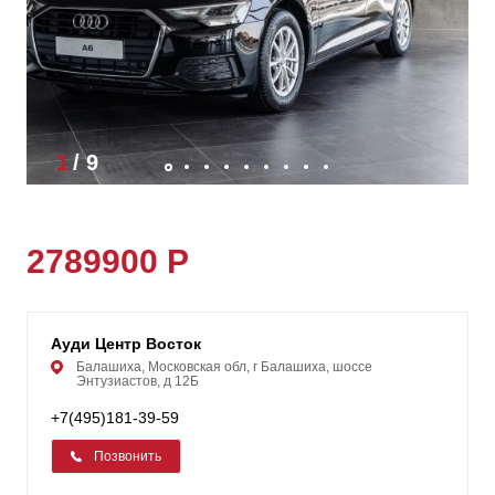
1
/
9
2789900 Р
Ауди Центр Восток
Балашиха, Московская обл, г Балашиха, шоссе
Энтузиастов, д 12Б
+7(495)181-39-59
Позвонить