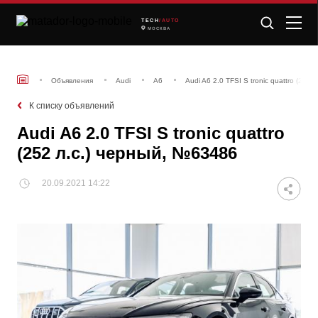
TECH
/AUTO
МОСКВА
Объявления
Audi
A6
Audi A6 2.0 TFSI S tronic quattro (252
К списку объявлений
Audi A6 2.0 TFSI S tronic quattro
(252 л.с.) черный, №63486
20.09.2021 14:22