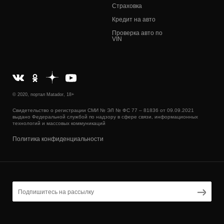
Страховка
Кредит на авто
Проверка авто по
VIN
© 2020, портал Matador, 18+
Свидетельство о регистрации СМИ № ЭЛ № ФС 77 – 81836 от 09.09.2021
выдано Федеральной службой по надзору в сфере связи, информационных
технологий и массовых коммуникаций
Политика конфиденциальности