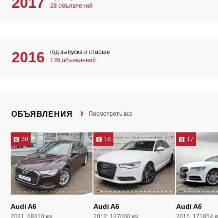
2017
28 объявлений
год выпуска и старше
2016
135 объявлений
ОБЪЯВЛЕНИЯ
Посмотреть все
30
18
17
Audi A6
Audi A6
Audi A6
2021, 68310 км
2012, 137000 км
2015, 171854 к