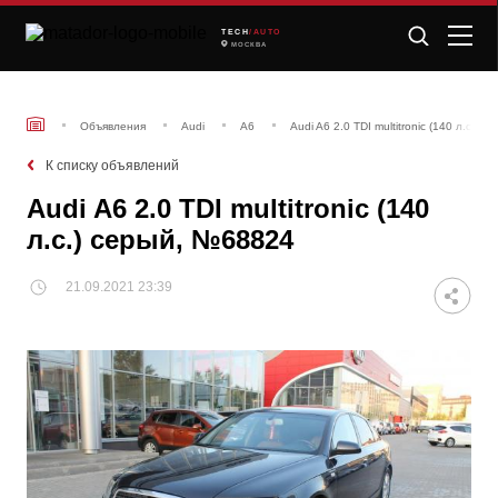
TECH
/AUTO
МОСКВА
Объявления
Audi
A6
Audi A6 2.0 TDI multitronic (140 л.с.) 
К списку объявлений
Audi A6 2.0 TDI multitronic (140
л.с.) серый, №68824
21.09.2021 23:39