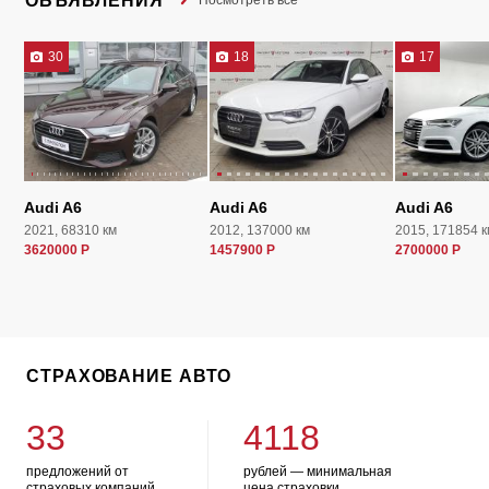
ОБЪЯВЛЕНИЯ
Посмотреть все
30
18
17
Audi A6
Audi A6
Audi A6
2021, 68310 км
2012, 137000 км
2015, 171854 к
3620000 Р
1457900 Р
2700000 Р
СТРАХОВАНИЕ АВТО
33
4118
предложений от
рублей — минимальная
страховых компаний
цена страховки