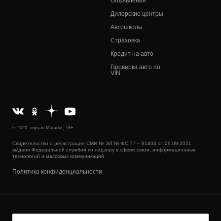
Объявления
Дилерские центры
Автошколы
Страховка
Кредит на авто
Проверка авто по
VIN
© 2020, портал Matador, 18+
Свидетельство о регистрации СМИ № ЭЛ № ФС 77 – 81836 от 09.09.2021
выдано Федеральной службой по надзору в сфере связи, информационных
технологий и массовых коммуникаций
Политика конфиденциальности