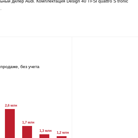
циальный дилер Audi. Комплектация Design 40 TFSI quattro S tronic
.
продаже, без учета
2,6 млн
1,7 млн
1,3 млн
1,2 млн