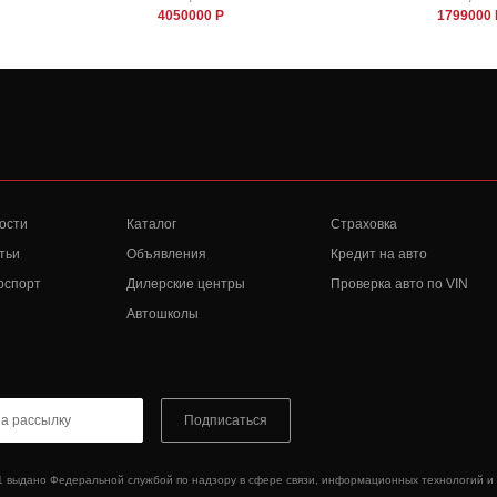
4050000 Р
1799000 
ости
Каталог
Страховка
тьи
Объявления
Кредит на авто
оспорт
Дилерские центры
Проверка авто по VIN
Автошколы
Подписаться
1 выдано Федеральной службой по надзору в сфере связи, информационных технологий и