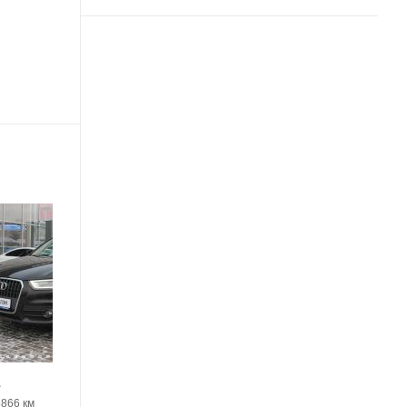
18
3
Audi Q3
5866 км
2012, 98095 км