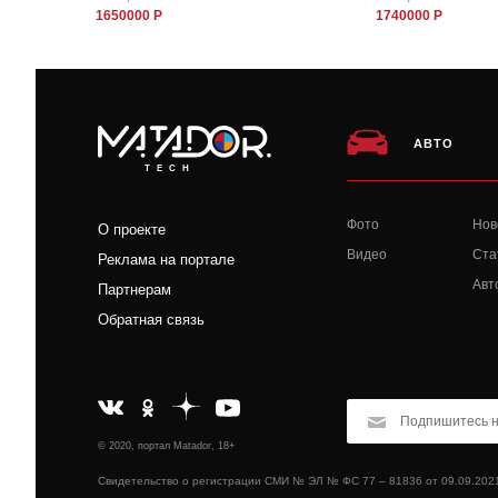
1650000 Р
1740000 Р
АВТО
TECH
Фото
Нов
О проекте
Видео
Ста
Реклама на портале
Авт
Партнерам
Обратная связь
© 2020, портал Matador, 18+
Свидетельство о регистрации СМИ № ЭЛ № ФС 77 – 81836 от 09.09.202