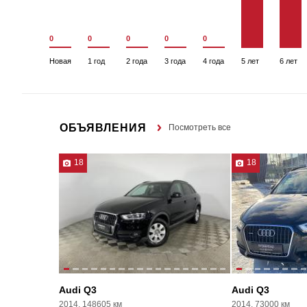
0
0
0
0
0
Новая
1 год
2 года
3 года
4 года
5 лет
6 лет
ОБЪЯВЛЕНИЯ
Посмотреть все
18
18
Audi Q3
Audi Q3
2014, 148605 км
2014, 73000 км