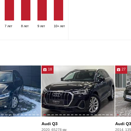
7 лет
8 лет
9 лет
10+ лет
18
27
Audi Q3
Audi Q
2020, 65278 км
2014, 13