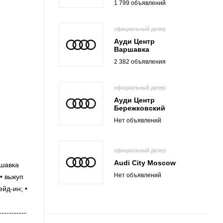
1 799 объявлений
официальный дилер
Ауди Центр
Варшавка
2 382 объявления
официальный дилер
Ауди Центр
Бережковский
Нет объявлений
официальный дилер
Audi City Moscow
ршавка
Нет объявлений
• выкуп
йд-ин; •
---------