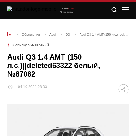
TECH
/AUTO
МОСКВА
Объявления
Audi
Q3
Audi Q3 1.4 AMT (150 л.с.)||deleted6
К списку объявлений
Audi Q3 1.4 AMT (150
л.с.)||deleted63322 белый,
№87082
04.10.2021 08:33