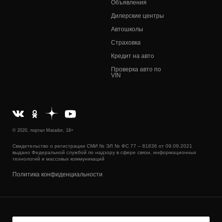
Объявления
Дилерские центры
Автошколы
Страховка
Кредит на авто
Проверка авто по
VIN
© 2020, портал Matador, 18+
Свидетельство о регистрации СМИ № ЭЛ № ФС 77 – 81836 от 09.09.2021
выдано Федеральной службой по надзору в сфере связи, информационных
технологий и массовых коммуникаций
Политика конфиденциальности