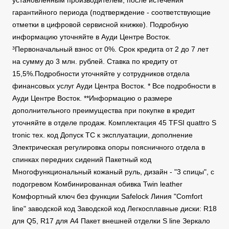
установленным производителем, после истечения
гарантийного периода (подтверждение - соответствующие
отметки в цифровой сервисной книжке). Подробную
информацию уточняйте в Ауди Центре Восток.
³Первоначальный взнос от 0%. Срок кредита от 2 до 7 лет
на сумму до 3 млн. рублей. Ставка по кредиту от
15,5%.Подробности уточняйте у сотрудников отдела
финансовых услуг Ауди Центра Восток. * Все подробности в
Ауди Центре Восток. **Информацию о размере
дополнительного преимущества при покупке в кредит
уточняйте в отделе продаж. Комплектация 45 TFSI quattro S
tronic тех. код Допуск ТС к эксплуатации, дополнение
Электрическая регулировка опоры поясничного отдела в
спинках передних сидений Пакетный код
Многофункциональный кожаный руль, дизайн - "3 спицы", с
подогревом Комбинированная обивка Twin leather
Комфортный ключ без функции Safelock Линия "Comfort
line" заводской код Заводской код Легкосплавные диски: R18
для Q5, R17 для A4 Пакет внешней отделки S line Зеркало